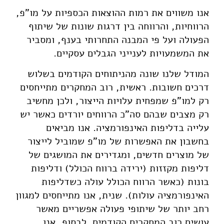
אנו משווים את רמות ההוצאות הכספיות על מו"פ,
הרווחיות, והרווחה בין דרגות שונות של שיתוף
הפעולה ועל פי המבנה התחרותי בענף, ומסביר
את המשמעויות לענייני הגבלים עסקיים.
המודל שלנו שונה מהניתוחים הקודמים בשלוש
דרכים חשובות. ראשית, רוב המחקרים מתייחסים
רק למו"פ שמפחית עלויות הייצור, ולכן מחשיב
רק מצבים שבהם סה"כ הרווחים יורדים כאשר יש
עלייה בדליפות האינפורמציה. אנו מביאים
בחשבון את האפשרות של מו"פ שמוביל לייצור
של מוצרים חדשים, ומגדירים את המושגים של
דליפות מקזזות (ירידה ברווח הכולל) ודליפות
בונות (כאשר הרווח הכולל עולה כשדליפות
האינפורמציה עולות). שנית, אנו מתייחסים למגוון
רחב יותר של שיתופי פעולה אפשריים מאשר
עושים רוב המחקרים הקודמים. לבסוף, אנו