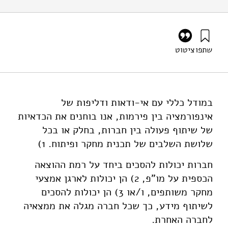
שתפו
ציטוט
וייס, א׳, וסיליפו, ד׳ (2001). תאום ותחרות במו"פ עם אי-וודאות
ודליפות אינפורמציה, (STE-WP-6). מוסד שמואל נאמן.
https://doi.org/10.82514/cooperation-competition-rd-
uncertainty-spillovers-ste-wp-6
במודל כללי עם אי-ודאות ודליפות של
אינפורמציה בין פירמות, אנו בוחנים את הכדאיות
של שיתוף פעולה בין חברות, בחלק או בכל
שלושת השלבים של תכנית מחקר ופיתוח. 1)
חברות יכולות להסכים ביחד על רמת ההוצאה
הכספית על מו"פ, 2) הן יכולות לארגן אמצעי
מחקר משותפים, ו/או 3) הן יכולות להסכים
לשיתוף מידע, כך שכל חברה מגלה את ממצאיה
לחברה האחרת.