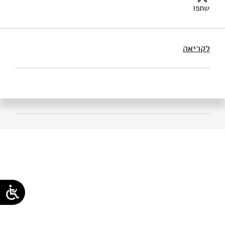
שתפו
שאולי, ע׳, והד-מצויינים, ע׳ (2025). לימודי אזרחות: לוקים בחסר
| דעות – הארץ. מוסד שמואל נאמן.
לקריאה