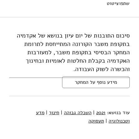
שתפו
ציטוט
בנטור, א׳, וזוננשיין, א׳ (2021). אקדמיה בימי פנדמיה. מוסד
שמואל נאמן.
https://doi.org/10.82514/academia-in-the-pandemia-
period
סיכום התובנות של יום עיון בנושא של אקדמיה
בתקופת משבר הקורונה המתייחסת לתרומת
המחקר הבסיסי בתקופת משבר, למעורבות
האקדמיה בקבלת החלטות לאומיות ובחינוך
והכשרה לשוק העבודה.
מידע נוסף על המחקר
עוד בנושא:
2021
|
השכלה גבוהה
|
חינוך
|
מדע
וטכנולוגיה
|
תעסוקה