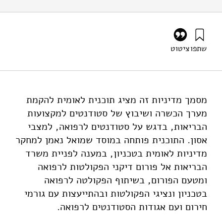
שתפו
ציטוט
איזנברג, א׳, אקירי, א׳, ופליגלמן, ע׳ (2026). הקמת מערך לאומי
להכשרה ושיבוץ סטודנטים למקצועות הבריאות במצבי אסון. מוסד
שמואל נאמן.
https://doi.org/10.82514/a-national-framework-for-
מסמך מדיניות זה מציג תוכנית לאומית להקמת
training-and-placement-of
מערך הכשרה ושיבוץ של סטודנטים למקצועות
הבריאות, בדגש על סטודנטים לרפואה, למצבי
אסון. התוכנית פותחה במוסד שמואל נאמן למחקר
מדיניות לאומית בטכניון, במענה לפניית משרד
הבריאות אל פורום דיקני הפקולטות לרפואה
ומטעם הפורום, בשיתוף הפקולטה לרפואה
בטכניון ונציגי הפקולטות ובהתייעצות עם גורמי
חירום ועם אגודות הסטודנטים לרפואה.