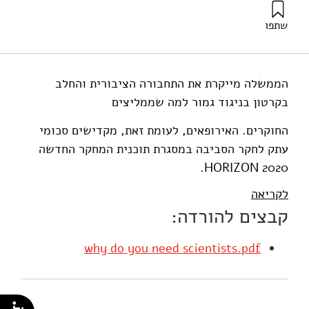
שתפו
אילון, א׳ (2014). למה צריך מדענים אם לא מקשיבים להם?.
מוסד שמואל נאמן.
הממשלה מייקרת את התחבורה הציבורית והחלב
בקרטון בניגוד גמור למה שממליצים
החוקרים. האירופאים, לעומת זאת, מקדישים סכומי
עתק לחקר הסביבה במסגרת תוכנית המחקר החדשה
2020 HORIZON.
לקריאה
קבצים להורדה:
why do you need scientists.pdf