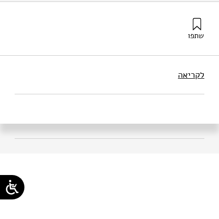
שתפו
טל, ט׳ (1970). אבולוציה ואמונה בהוראת ביולוגיה: תובנות
מראיונות וסקר דלפי. מוסד שמואל נאמן.
לקריאה