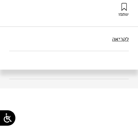
שתפו
(2026). תפקוד העיתונות בסביבה של קליינטליזם תקשורתי
והשלכותיו על האינטרס הציבורי. מוסד שמואל נאמן.
לקריאה