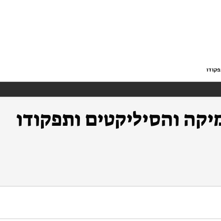
פקודו
יקה והסיליקטים ותפקודו
https://doi.org/10.82514/the-role-of-the-institut