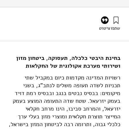
שתפו
ציטוט
אמדור, ל׳, רביב, א׳, שמעוני, א׳, ואילון, א׳ (2024). השפעות
שדה תעופה בעמק יזרעאל על החקלאות וביטחון המזון בישראל.
מוסד שמואל נאמן.
https://doi.org/10.82514/the-impact-of-an-airport-in-
בחינת היבטי כלכלה, תעסוקה, ביטחון מזון
the-jezreel-valley-on-agriculture-and-food-security-in-
ושירותי מערכת אקולוגית של החקלאות
israel
רשויות המדינה מקדמות כיום במקביל שתי
תכניות לשדה תעופה משלים לנתב"ג, בשני
מיקומים: בבסיס נבטים בנגב ובבסיס רמת דויד
בעמק יזרעאל. שטח שדה התעופה המוצע בעמק
יזרעאל, והמרחב סביבו, הינו מרחב חקלאי
המייצר תוצרת חקלאית ומוצרי מזון בעלי ערך
כלכלי גבוה, ותרומה רבה לביטחון המזון בישראל,