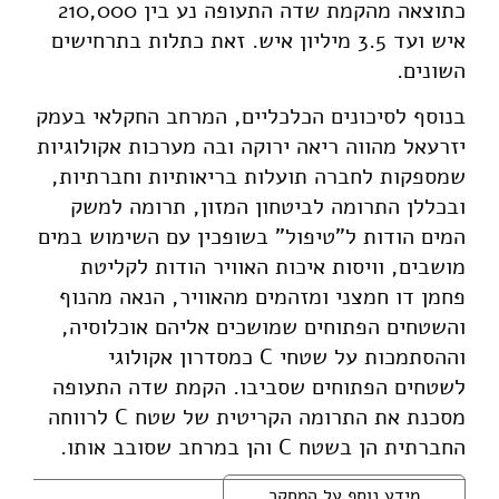
כתוצאה מהקמת שדה התעופה נע בין 210,000
איש ועד 3.5 מיליון איש. זאת כתלות בתרחישים
השונים.
בנוסף לסיכונים הכלכליים, המרחב החקלאי בעמק
יזרעאל מהווה ריאה ירוקה ובה מערכות אקולוגיות
שמספקות לחברה תועלות בריאותיות וחברתיות,
ובכללן התרומה לביטחון המזון, תרומה למשק
המים הודות ל"טיפול" בשופכין עם השימוש במים
מושבים, וויסות איכות האוויר הודות לקליטת
פחמן דו חמצני ומזהמים מהאוויר, הנאה מהנוף
והשטחים הפתוחים שמושכים אליהם אוכלוסיה,
וההסתמכות על שטחי C כמסדרון אקולוגי
לשטחים הפתוחים שסביבו. הקמת שדה התעופה
מסכנת את התרומה הקריטית של שטח C לרווחה
החברתית הן בשטח C והן במרחב שסובב אותו.
מידע נוסף על המחקר