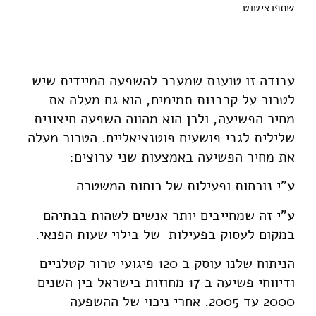
שתפו
ציטוט
סטקלוב, ג׳, וגולד, א׳ ד׳ (2007). הטרור ומחיר הפשע. מוסד
שמואל נאמן.
https://doi.org/10.82514/terror-and-costs-of-crime
עבודה זו טוענת שמעבר להשפעה המיידית שיש
לטרור על קרבנות תמימים, הוא גם מעלה את
מחיר הפשיעה, ולכן הוא מהווה השפעה חיצונית
שלילית לגבי פושעים פוטנציאליים. הטרור מעלה
את מחיר הפשיעה באמצעות שני ערוצים:
ע"י נוכחות ופעילות של כוחות המשטרה
ע"י זה שמחייבים יותר אנשים לשהות בבתיהם
במקום לעסוק בפעילות של בילוי שעות הפנאי.
הניתוח שלנו עוסק ב 120 פיגועי טרור קטלניים
ודיווחי פשיעה ב 17 מחוזות בישראל בין השנים
2000 עד 2005. אחרי ניכוי של ההשפעה