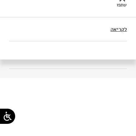
שתפו
טל, ט׳ (2025). למידת חקר ומדע אזרחי בביולוגיה ומדעי
הסביבה. מוסד שמואל נאמן.
לקריאה