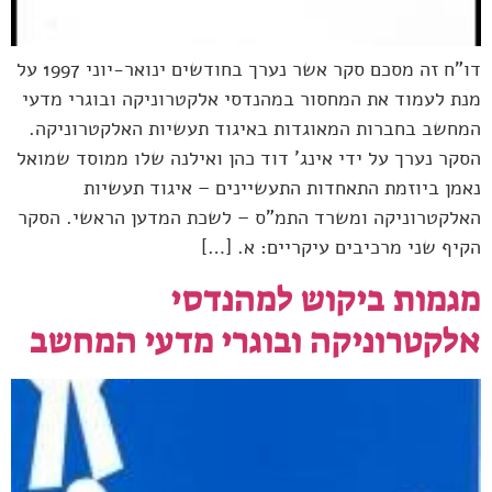
דו"ח זה מסכם סקר אשר נערך בחודשים ינואר-יוני 1997 על
מנת לעמוד את המחסור במהנדסי אלקטרוניקה ובוגרי מדעי
המחשב בחברות המאוגדות באיגוד תעשיות האלקטרוניקה.
הסקר נערך על ידי אינג' דוד כהן ואילנה שלו ממוסד שמואל
נאמן ביוזמת התאחדות התעשיינים – איגוד תעשיות
האלקטרוניקה ומשרד התמ"ס – לשכת המדען הראשי. הסקר
הקיף שני מרכיבים עיקריים: א. […]
מגמות ביקוש למהנדסי
אלקטרוניקה ובוגרי מדעי המחשב