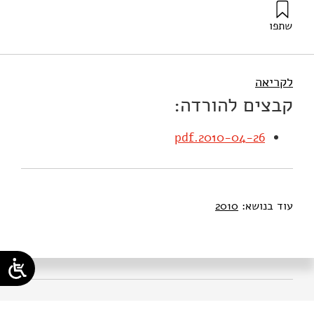
שתפו
מי-טל, ש׳ (2010). סטנלי פישר, איש ה- Go-To שלנו. מוסד
שמואל נאמן.
לקריאה
קבצים להורדה:
2010-04-26.pdf
עוד בנושא:
2010