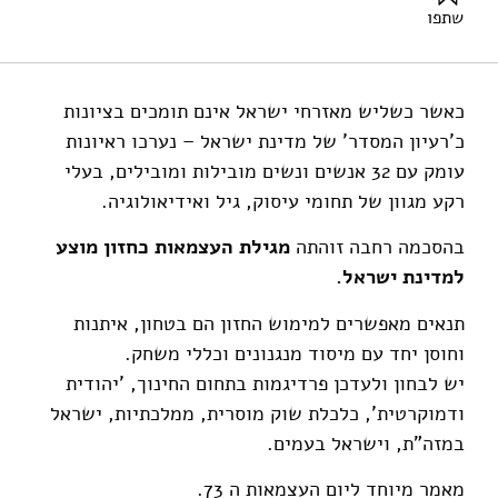
שתפו
אדרס, א׳ (2021). משהו לא מסתדר, הגיע הזמן לשנות. מוסד
שמואל נאמן.
כאשר כשליש מאזרחי ישראל אינם תומכים בציונות
כ'רעיון המסדר' של מדינת ישראל – נערכו ראיונות
עומק עם 32 אנשים ונשים מובילות ומובילים, בעלי
רקע מגוון של תחומי עיסוק, גיל ואידיאולוגיה.
בהסכמה רחבה זוהתה
מגילת העצמאות כחזון מוצע
למדינת ישראל.
תנאים מאפשרים למימוש החזון הם בטחון, איתנות
וחוסן יחד עם מיסוד מנגנונים וכללי משחק.
יש לבחון ולעדכן פרדיגמות בתחום החינוך, 'יהודית
ודמוקרטית', כלכלת שוק מוסרית, ממלכתיות, ישראל
במזה"ת, וישראל בעמים.
מאמר מיוחד ליום העצמאות ה 73.