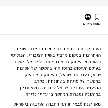
שתפו
ציטוט
עלי, נ׳ (2021). חוסן חברתי בחברה הערבית: תודעה התאמה
תרבותית והמלצות לפעולה. מוסד שמואל נאמן.
https://doi.org/10.82514/social-resilience-in-arab-society
העיסוק בחוסן והמוכנות לחירום ניצבו בשנים
האחרונות במקום מרכזי בשיח הציבורי, הפוליטי
והאקדמי. עיסוק זה אינו ייחודי לישראל, אולם
בעולם העיסוק בחוסן הוא בהקשר של אסונות
טבע, בעוד שבישראל, העיסוק הוא בעיקר
בהקשר של סוגיות בטחוניות, בקרב
המיעוט הערבי בישראל שיח זה נמצא עדיין
בחיתוליו וספרות המחקר בו עדיין נדירה.
מאז שנת 1948 חוותה החברה הערבית בישראל