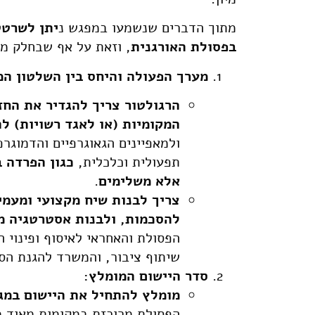
מתוך הדברים שנשמעו במפגש נ
יתן לשרטט
בפסולת האורגנית
, וזאת על אף שבחלק מן
מערך הפעולה והיחס בין השלטון המ
הרגולטור צריך להגדיר את החזו
המקומיות (או לאגד רשויות) ל
ולמאפיינים הגאוגרפיים והדמוגרפ
תפעולית וכלכלית,
כגון הפרדה 
אלא משלימים
.
צריך לבנות שיח מקצועי ומעמי
להסכמות, ולבנות אסטרטגיה 
הפסולת והאחראי לאיסוף ופינוי 
שיתוף ציבור, והמשרד להגנת הסב
סדר היישום המומלץ:
מומלץ להתחיל את היישום במג
הפסולת מרוכזת במקומות מאוד מ