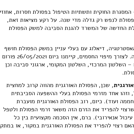
המסגרת החוקית ותשתיות הטיפול בפסולת חסרות, אחוזי
זוּר נמוכים לעומת מדינות ה-OECD והפסולת לנפש רק גדלה מדי שנה. על רקע מציאות זאת,
 אסטרטגיית הפסולת החדשה של המשרד להגנת הסביבה למשק הפסולת
סטרטגיה, דיאלוג עם בעלי עניין במשק הפסולת חושף
כי ישנם חסמים מהותיים ליישום האסטרטגיה. לצורך מיפוי החסמים, קיימנו ביום 26/05/2021 פורום
– השלטון המרכזי, השלטון המקומי, ארגוני סביבה וכן
ולת.
ורגנית
, שכן, הפסולת האורגנית מהווה קרוב למחצית
 וזהו אחד מזרמי הפסולת בעלי ההשפעה הסביבתית
ממה ועוד). כיום, רוב הפסולת האורגנית מועברת
רצוי להפריד את הזרם הזה משאר זרמי הפסולת ולטפל
יכול אנאירובי). ברם, אין הסכמה מקצועית בין כל
ם רצוי להפריד את הפסולת האורגנית במקור, או במתקן