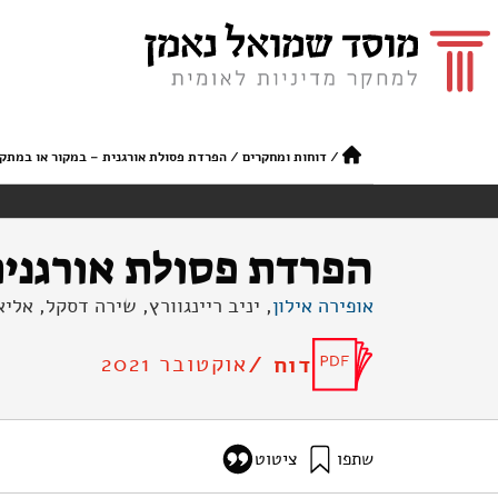
/
דוחות ומחקרים
/
הפרדת פסולת אורגנית – במקור או במתקן
הפרדת פסולת אורגנית
אופירה אילון
, יניב ריינגוורץ, שירה דסקל, אל
אוקטובר 2021
דוח /
שתפו
ציטוט
אילון, א׳, ריינגוורץ, י׳, דסקל, ש׳, בשאראת, א׳, ושפירא, נ׳ (2021). ה
/separation-of-organic-waste