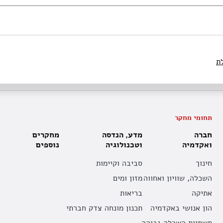
ת
תחומי מחקר
חברה
מדע, הנדסה
מחקרים
ואקדמיה
וטכנולוגיה
נוספים
חינוך
סביבה וקיימות
השכלה, שוויון ואחווה
מזון ומים
אתיקה
בריאות
הון אנושי באקדמיה
תכנון מונחה צדק חברתי
תשתיות השכלה גבוהה