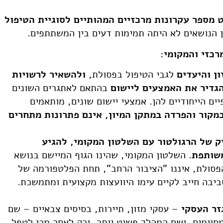
 מספר עקרונות מרכזיים המהותיים לסוגיית הטיפול
 הנושאים לא היתה תמימות דעים בין המשתתפים.
רכזי והמקומי:
ן והיעדים
לגבי הטיפול בפסולת,
ולהשאיר לרשויות
הגדיר את האמצעים ליישום
בהתאם לאתגרים השונים
יים הייחודיים להן. אמצעי יישום שונים, מותאמים
במקור והפרדה במתקן המיון, אינם פתרונות מתחרים
ק של הרגולטור עם השלטון המקומי, להגיע
משותפת
. השלטון המקומי, שהינו הגוף המיישם בנושא
הפסולת, איננו "הציבור הרחב", תחת הפלטפורמה של
יבה חייב לקיים עימו היוועצות מקצועית ומתמשכת.
זר העסקי
– עסקי מזון, תיירות, בסיסים צבאיים – שם
סוימים, ושם המהלך פשוט יותר, ורק לאחר מכן לטפל