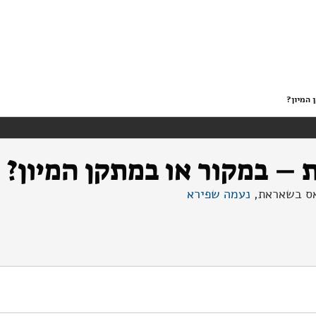
 המיון?
 – במקור או במתקן המיון?
יאס בשאראת,
נעמה שפירא
פרדת פסולת אורגנית – במקור או במתקן המיון?. מוסד שמואל נאמן.
https://doi.org/10.82514