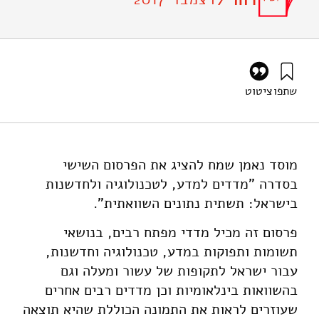
דוח /
שתפו
ציטוט
גץ, ד׳, בוכניק, צ׳, וזטקובצקי, א׳ (2017). מדדים למדע,
לטכנולוגיה ולחדשנות בישראל: תשתית נתונים השוואתית (חוברת
שישית בסדרה). מוסד שמואל נאמן.
https://doi.org/10.82514/science-technology-and-
מוסד נאמן שמח להציג את הפרסום השישי
innovation-indicators-in-israel-an-international-
בסדרה "מדדים למדע, לטכנולוגיה ולחדשנות
comparison-six-edition
בישראל: תשתית נתונים השוואתית".
פרסום זה מכיל מדדי מפתח רבים, בנושאי
תשומות ותפוקות במדע, טכנולוגיה וחדשנות,
עבור ישראל לתקופות של עשור ומעלה וגם
בהשוואות בינלאומיות וכן מדדים רבים אחרים
שעוזרים לראות את התמונה הכוללת שהיא תוצאה