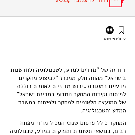
דוח /
שתפו
ציטוט
בוכניק, צ׳, וציפרפל, ס׳ (2024). מדדים למדע, לטכנולוגיה
ולחדשנות בישראל: תשתית נתונים השוואתית 2024 – חלק א'
מדדי מפתח. מוסד שמואל נאמן.
דוח זה של "מדדים למדע, לטכנולוגיה ולחדשנות
בישראל" מהווה חלק ממכרז "לביצוע מחקרים
מדעיים במסגרת גיבוש מדיניות לאומית כוללת
לפיתוח וקידום המחקר המדעי במדינת ישראל"
של המועצה הלאומית למחקר ולפיתוח במשרד
המדע והטכנולוגיה.
המחקר כולל פרסום שנתי המכיל מדדי מפתח
רבים, בנושאי תשומות ותפוקות במדע, טכנולוגיה