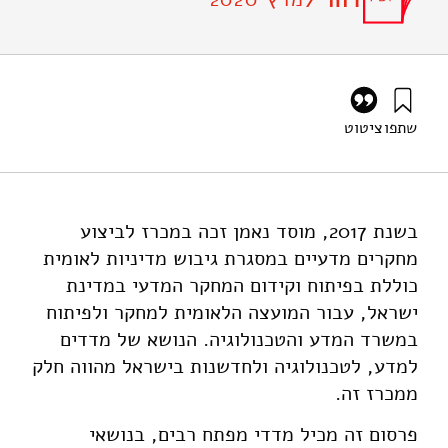
דוח /
שתפו
ציטוט
גץ, ד׳, בוכניק, צ׳, וזטקובצקי, א׳ (2020). מדדים למדע,
לטכנולוגיה ולחדשנות בישראל: תשתית נתונים השוואתית 2019 –
גלובליזציה. מוסד שמואל נאמן.
https://doi.org/10.82514/science-technology-and-
בשנת 2017, מוסד נאמן זכה במכרז לביצוע
innovation-indicators-in-israel-an-international-
מחקרים מדעיים במסגרת גיבוש מדיניות לאומית
comparison-2019-globalization
כוללת בפיתוח וקידום המחקר המדעי במדינת
ישראל, עבור המועצה הלאומית למחקר ולפיתוח
במשרד המדע והטכנולוגיה. הנושא של מדדים
למדע, לטכנולוגיה ולחדשנות בישראל מהווה חלק
ממכרז זה.
פרסום זה מכיל מדדי מפתח רבים, בנושאי