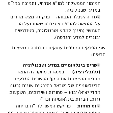
המימון הממשלתי למו"פ אזרחי, ותמיכה במו"פ
במדע וטכנולוגיה.
מגזר ההשכלה הגבוהה – פרק זה מציג מדדים
על ההוצאה למו"פ באוניברסיטאות ועל הון
האנושי (חינוך למדע וטכנולוגיה, סטודנטים
ובוגרים למדע והנדסה).
שני הפרקים הנוספים עוסקים בהרחבה בנושאים
הבאים:
קשרים בינלאומיים במדע וטכנולוגיה
(גלובליזציה)
– במסגרת מחקר זה הוצגו
מדדים המייצגים את היקף הקשרים המדעיים
הבינלאומיים של ישראל בהיבטים שונים (כגון:
מדדי יצוא/יבוא – סחורות ושירותים, השקעות
זרות, חברות בינלאומיות וכד')
גיוס מוחות
– פרויקט המשך לדו"ח בריחת
מוחות שבוצע בשנה השנייה למחקר שבמסגרתו