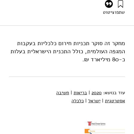
שתפו
ציטוט
מי-טל, ש׳ (2020). לשמור על חיים, לשמור על מקומות עבודה.
מוסד שמואל נאמן.
https://doi.org/10.82514/save-lives-save-jobs
מחקר זה סוקר תכניות חירום כלכליות בעקבות
המגפה העולמית, כולל התכנית הישראלית בעלות
כ-80 מיליארד ₪.
עוד בנושא:
2020
|
בריאות
|
חשיבה
אסטרטגית
|
ישראל
|
כלכלה