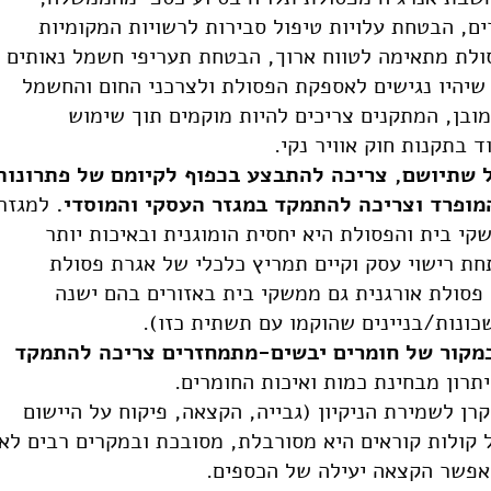
ים, הבטחת עלויות טיפול סבירות לרשויות המקומיות
כמות פסולת מתאימה לטווח ארוך, הבטחת תעריפי חשמל נאותים
 שיהיו נגישים לאספקת הפסולת ולצרכני החום והחשמל
וקים מספיק מסוגיות NIMBY). כמובן, המתקנים צריכים להיות מוקמים תוך שימוש
 שתיושם, צריכה להתבצע בכפוף לקיומם של פתרונות
מופרד וצריכה להתמקד במגזר העסקי והמוסדי.
למגזר
קי בית והפסולת היא יחסית הומוגנית ובאיכות יותר
תחת רישוי עסק וקיים תמריץ כלכלי של אגרת פסולת
 פסולת אורגנית גם ממשקי בית באזורים בהם ישנה
כונות/בניינים שהוקמו עם תשתית כזו).
במקור של חומרים יבשים-מתמחזרים צריכה להתמקד
תרון מבחינת כמות ואיכות החומרים.
קרן לשמירת הניקיון (גבייה, הקצאה, פיקוח על היישום
קולות קוראים היא מסורבלת, מסובכת ובמקרים רבים לא
יאפשר הקצאה יעילה של הכספים.