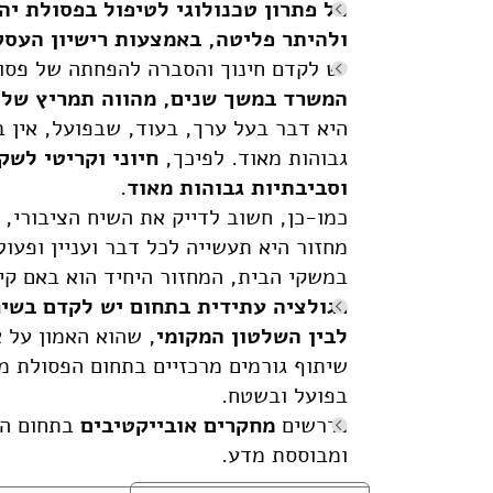
ולהיתר פליטה, באמצעות רישיון העסק
יש לקדם חינוך והסברה להפחתה של פסו
המשרד במשך שנים, מהווה תמריץ שלי
היא דבר בעל ערך, בעוד, שבפועל, אין ב
גבוהות מאוד. לפיכך,
חיוני וקריטי לשק
וסביבתיות גבוהות מאוד
.
כמו-כן, חשוב לדייק את השיח הציבורי,
מחזור היא תעשייה לכל דבר ועניין ופעול
במשקי הבית, המחזור היחיד הוא באם קי
רגולציה עתידית בתחום יש לקדם בשיח
לבין השלטון המקומי
, שהוא האמון על א
שיתוף גורמים מרכזיים בתחום הפסולת מ
בפועל ובשטח.
נדרשים
מחקרים אובייקטיבים
בתחום הט
ומבוססת מדע.