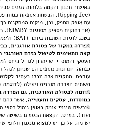
באישור תכנון והקמה בלוחות זמנים סביר
(tipping fee), הבטחת אספקת 
עם אופק מספק, וכן, מיקום המתקנים כך
(אך רח
בטכנולוגיות הטובות ביותר (BAT) ולעמוד בתקנות חוק אוויר נקי.
הפרדה במקור של פסולת אורגנית, ככל
קצה מתאימים לטיפול בזרם האורגני ה
העסקי והמוסדי יש יתרון לגודל ביחס למש
גבוהה. יתרונות נוספים הם שניתן לנהל 
עודפת. מתקנים אלה יוכלו בעתיד לקלוט
תשתית הפרדה מובנית ויעילה (לדוגמה ש
בדומה לפסולת האורגנית, גם הפרדה 
במוסדות, עסקים ותעשייה
, אשר להם יי
נדרשים שינויי עומק באופן ניהול כספי ה
ועוד). בפרט, הקצאת הכספים בשיטה של 
ישימה, על כן יש למצוא מנגנון חלופי ש