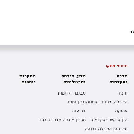
לת
תחומי מחקר
חברה
מדע, הנדסה
מחקרים
ואקדמיה
וטכנולוגיה
נוספים
חינוך
סביבה וקיימות
השכלה, שוויון ואחווה
מזון ומים
אתיקה
בריאות
הון אנושי באקדמיה
תכנון מונחה צדק חברתי
תשתיות השכלה גבוהה