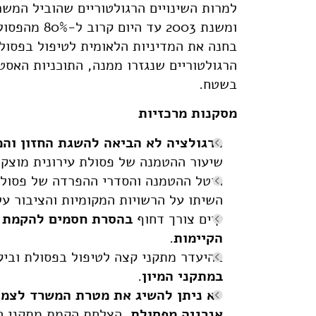
למרות השינויים הרגולטוריים שהוביל המשר
ומשנת 2003 
הרגולטוריים שנגזרו ממנה, התוכניות האס
בשטח.
מסקנות מרכזיות
הרגולציה לא הביאה להשגת החזון וה
שיעור ההטמנה של פסולת עירונית מוצקה
היטל ההטמנה והסדרי ההפרדה של פסולת
השיתו על הרשויות המקומיות והציבור על
קיים צורך דחוף
בהסרת חסמים להקמת 
הקיימות
.
בהיעדר מתקני קצה לטיפול בפסולת ובי
במתקני המיון
.
לא ניתן להשיג את מטרת המשרד לצמ
אנרגיה מפסולת
. הצלחת הקמת מתקני ה