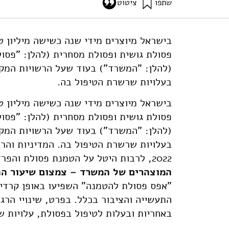
שתפו
ציטוט
אילון, א׳, ודסקל, ש׳ (2023). רטרוספקטיבה על המדיניות הלאומית לטיפול בפסולת עירונית מוצקה בשנים 2022-2007. מוסד שמואל נאמן.
cy-for-municipal-solid-waste
בישראל מיוצרים מידי שנה כשישה מיליון ט
פסולת גושית ופסולת מסחרית (להלן: "פסו
(להלן: "המשרד") בעוד שעל הרשויות המקומ
בעלויות שרשרת הטיפול בה.
בישראל מיוצרים מידי שנה כשישה מיליון ט
פסולת גושית ופסולת מסחרית (להלן: "פסו
(להלן: "המשרד") בעוד שעל הרשויות המקומ
2022, לרבות היטל על הטמנת פסולת והפרדה של פסולת במקור, נועדו לקדם את
המוצהרים של המשרד – צמצום שיעור ה
"אפס פסולת להטמנה" השפיעו באופן קרדינל
התעשייה והציבור בכלל. בפרט, שינויי הרג
באחריות ובעלות לטיפול בפסולת, עלויות ש