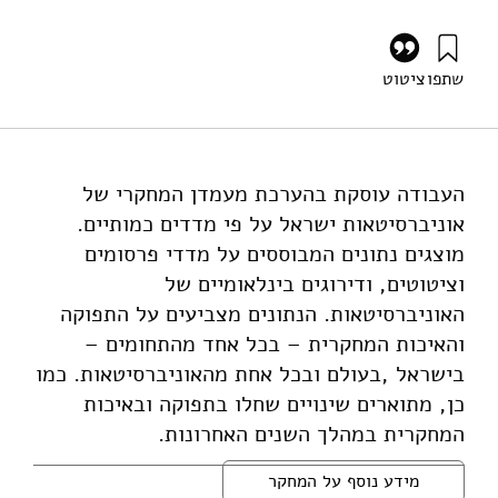
שתפו
ציטוט
(2014). מעמדן המחקרי של אוניברסיטאות ישראל על פי מדדים
כמותיים. מוסד שמואל נאמן.
https://doi.org/10.82514/research-standing-il-
universities-quantitative-indicators
העבודה עוסקת בהערכת מעמדן המחקרי של
אוניברסיטאות ישראל על פי מדדים כמותיים.
מוצגים נתונים המבוססים על מדדי פרסומים
וציטוטים, ודירוגים בינלאומיים של
האוניברסיטאות. הנתונים מצביעים על התפוקה
והאיכות המחקרית – בכל אחד מהתחומים –
בישראל ,בעולם ובכל אחת מהאוניברסיטאות. כמו
כן, מתוארים שינויים שחלו בתפוקה ובאיכות
המחקרית במהלך השנים האחרונות.
מידע נוסף על המחקר