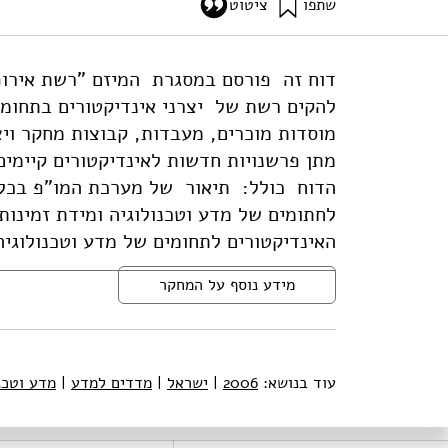
שתפו
ציטוט
גץ, ד׳, שומאף, מ׳, ונתן, א׳ (2006). דוח לאומי במסגרת פרוייקט PRIME-ENIP על מדדים ונתונים של מדע וטכנולוגיה: ישראל. מוסד שמואל נאמן.
ta-scienc-technology-israel
להקים רשת של יצרני אינדיקטורים בתחומי
מוסדות מוכרים, מעבדות, קבוצות מחקר ויצ
מתן פרשנויות חדשות לאינדיקטורים קיימים
הדוח כולל: תיאור של מערכת המו"פ בכל מ
לחתומים של מדע וטכנולוגיה ומידת זמינו
האינדיקטורים לתחומים של מדע וטכנולוגיה
מידע נוסף על המחקר
עוד בנושא:
2006
|
ישראל
|
מדדים למדע
|
מדע וטכנ