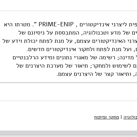
https://doi.org/10.82514/report-prime-enip-project-indices-da
דוח זה פורסם במסגרת המיזם "רשת אירופית ליצרני אינדיקטורים , PRIME-ENIP ". מטרתו היא
ם של מדע וטכנולוגיה, המתבססת על ניסיונם של
רני האינדיקטורים עצמם, על מנת לפתח יכולת וידע של
, ועל מנת לפתח ולחקור אינדיקטורים חדשים.
דינה; רשימה של מאגרי נתונים ומידע הרלבנטיים
תם לשימוש ולמחקר; תיאור של מערכת היצרנים של
, ותיאור קצר של היצרנים עצמם.
ולוגיה
|
מחקר ופיתוח