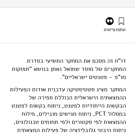
שתפו
ציטוט
לק, ע׳, גץ, ד׳, וזטקובצקי, א׳ (2024). תפוקות מחקר ופיתוח
בישראל: מאפיינים מגדריים של פעילות המצאתית ישראלית.
מוסד שמואל נאמן.
https://doi.org/10.82514/rd-outputs-in-israel-gender-
דו"ח זה מסכם את המחקר התשיעי בסדרת
characteristics-of-israeli-inventive-activity
המחקרים של מוסד שמואל נאמן בנושא "תפוקות
מו"פ – פטנטים ישראליים".
המחקר מציג סטטיסטיקה עדכנית אודות הפעילות
ההמצאתית הישראלית הכוללת ספירה של
הבקשות הייחודיות לפטנט, ניתוח בקשות לפטנט
במסלול PCT, ניתוח מגישים מובילים, פילוח
ההמצאות לפי סקטורים ולפי תחומים טכנולוגים,
ניתוח היבטי גלובליזציה של פעילות המצאתית