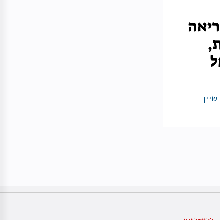
ריאה
,
ל
שיין
להצטרפות