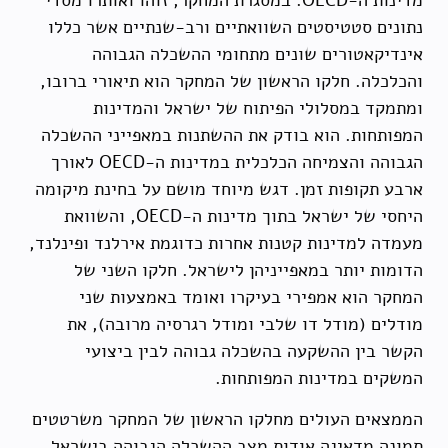
נתונים סטטיסטים השוואתיים ורב-שנתיים אשר כללו
אינדיקאטורים שונים מתחומי ההשכלה הגבוהה
והכלכלה. חלקו הראשון של המחקר הוא תיאורי ברובו,
ומתמקד במסלולי הפיתוח של ישראל והמדינות
המפותחות. הוא בודק את ההשתנות במאפייני ההשכלה
הגבוהה והצמיחה הכלכלית במדינות ה-OECD לאורך
ארבע תקופות זמן. דגש מיוחד מושם על בחינת מיקומה
היחסי של ישראל בתוך מדינות ה-OECD, והשוואת
מעמדה למדינות קטנות אחרות כדוגמת אירלנד ופינלנד,
הדומות יותר במאפייניהן לישראל. חלקו השני של
המחקר הוא אמפירי בעיקרו ואומד באמצעות שני
מודלים (מודל דו שלבי ומודל רגרסיה מרובה), את
הקשר בין ההשקעה בהשכלה גבוהה לבין ביצועי
המשקים במדינות המפותחות.
הממצאים העולים מחלקו הראשון של המחקר משרטטים
תמונה מדאיגה אודות מצב ההשכלה הגבוהה בישראל.