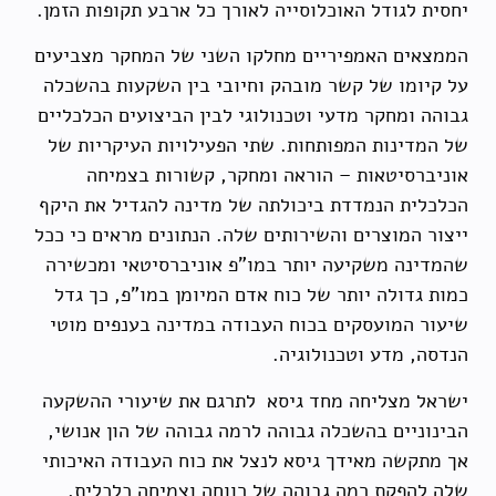
יחסית לגודל האוכלוסייה לאורך כל ארבע תקופות הזמן.
הממצאים האמפיריים מחלקו השני של המחקר מצביעים
על קיומו של קשר מובהק וחיובי בין השקעות בהשכלה
גבוהה ומחקר מדעי וטכנולוגי לבין הביצועים הכלכליים
של המדינות המפותחות. שתי הפעילויות העיקריות של
אוניברסיטאות – הוראה ומחקר, קשורות בצמיחה
הכלכלית הנמדדת ביכולתה של מדינה להגדיל את היקף
ייצור המוצרים והשירותים שלה. הנתונים מראים כי ככל
שהמדינה משקיעה יותר במו"פ אוניברסיטאי ומכשירה
כמות גדולה יותר של כוח אדם המיומן במו"פ, כך גדל
שיעור המועסקים בכוח העבודה במדינה בענפים מוטי
הנדסה, מדע וטכנולוגיה.
ישראל מצליחה מחד גיסא לתרגם את שיעורי ההשקעה
הבינוניים בהשכלה גבוהה לרמה גבוהה של הון אנושי,
אך מתקשה מאידך גיסא לנצל את כוח העבודה האיכותי
שלה להפקת רמה גבוהה של רווחה וצמיחה כלכלית.