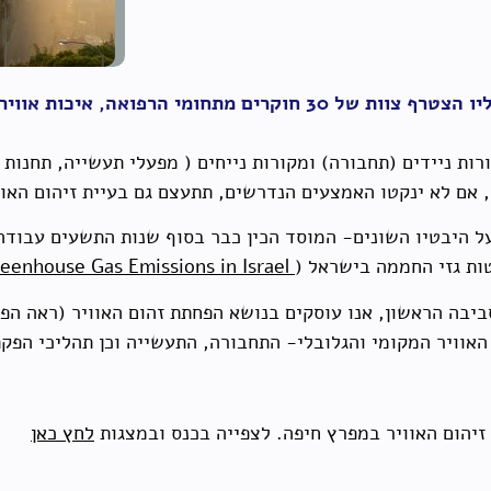
בראש הפרויקט עומד פרופ' יורם אבנימלך אליו הצטרף צוות של 30 ח
רות ניידים (תחבורה) ומקורות נייחים ( מפעלי תעשייה, תחנות 
, אם לא ינקטו האמצעים הנדרשים, תתעצם גם בעיית זיהום האוו
על היבטיו השונים- המוסד הכין כבר בסוף שנות התשעים עבוד
ות גזי החממה בישראל (
Alternatives for Reducing Greenhouse Gas Emissions in Israel
יבה הראשון, אנו עוסקים בנושא הפחתת זהום האוויר (ראה הפר
 האוויר המקומי והגלובלי- התחבורה, התעשייה וכן תהליכי הפקת
זיהום האוויר במפרץ חיפה. לצפייה בכנס ובמצגות
לחץ כאן