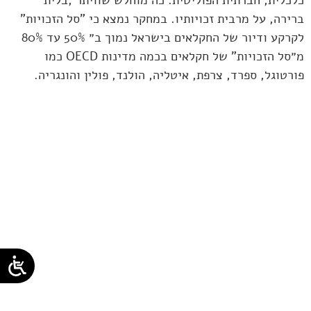
כלכלית, חברתית הפוליטית. כה מוחלש שוויתר ,בלית
ברירה, על מרבית זכויותיו. במחקר נמצא כי "סל הזכויות"
לקרקע ודיור של החקלאים בישראל נמוך ב״ 50% עד 80%
מ״סל הזכויות" של חקלאים בכמה מדינות OECD כמו
פורטוגל, ספרד, צרפת, איטליה, הולנד, פולין והונגריה.