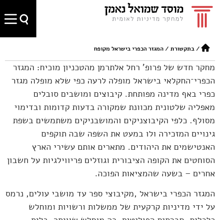
/
בתקשורת
/
המגזר הכפרי בישראל מקופח
מחקר חדש של פרופ' רחל אלתרמן מהטכניון מוכיח: המגזר
הכפרי־החקלאי בישראל מופלה לרעה כפי שלא מופלה מגזר
כפרי באף מדינה מפותחת. קיבוצים ומושבים סובלים
מאפליה שלטונית מכוונת שמקורה בדעות קדומות ובדימוי
מסולף. כלפי הקיבוצניקים והמושבניקים משתמשים בשפת
גינויים המזכירה ולו במעט את השפה שבה תוקפים
האנטישמים את היהודים. מתארים אותם עשירי הארץ
הסוחטים את הקופה הציבורית וגוזלים פריווילגיות על חשבון
אחרים – בשעה שהמציאות הפוכה.
המגזר הכפרי בישראל ,מקיבוצי ספר עד מושבי עולים, נרמס
על ידי מדיניות קרקעית של ממשלות ורשויות ומוחלש