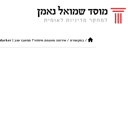
/
בתקשורת
/
אירופה מעצמת מיחזור? תחשבו שוב | TheMarker