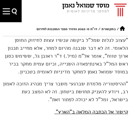
/
בתקשורת
/
דו"ח מ-2022 הזהיר מפני המוכנות לחירום
"עצוב לגלות שמל"ל ביקשה עכשיו עצות לחיזוק החוסן
הלאומי. זה לא דבר שנבנה מהיום למחר, אלא מחייב תכנון
ארוך טווח", אומר אל"מ (מיל.) ד"ר ראובן גל, ששימש כסגן
ראש המל"ל באינתיפאדה השנייה, וכיום עמית מחקר בכיר
במוסד שמואל נאמן למחקר מדיניות לאומית בטכניון.
"ההיסטוריה מלמדת שברגעי משבר צריך מנהיג הזוכה לאמון
רב, ויודע להעניק תחושת ביטחון. זה לא המצב כעת
בישראל, ומל"ל לא יכולה לפתור זאת".
קישור אל הכתבה המלאה ב"הארץ"