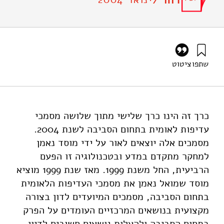
דוח /
שתפו
ציטוט
אבנימלך, י׳, ואילון, א׳ (2004). סדרי עדיפות לאומית בתחום
איכות הסביבה בישראל – מסמך עמדה 4 – כרך ג – סוגיות
במינהל הסביבתי בישראל. מוסד שמואל נאמן.
https://doi.org/10.82514/positioniv-vol3-environmental-
כרך זה הינו כרך שלישי מתוך שלושה מסמכי
management
עדיפות לאומית בתחום הסביבה לשנת 2004.
מסמכים אלה יוצאים לאור על ידי מוסד נאמן
למחקר מתקדם במדע ובטכנולוגיה זו הפעם
הרביעית, החל משנת 1999. מאז שנת 1999 מוציא
מוסד שמואל נאמן את מסמכי העדיפות הלאומית
בתחום הסביבה, מסמכים המיועדים לדון בצורה
מקצועית בנושאים המרכזיים העומדים על הפרק
בתחום הסביבה ולהעלות נושאים חשובים לדיון