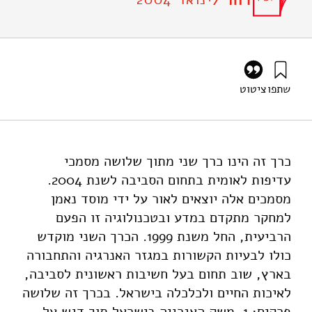
דוח /
שתפו
ציטוט
אבנימלך, י׳, ואילון, א׳ (2004). סדרי עדיפות לאומית בתחום
איכות הסביבה בישראל – מסמך עמדה 4 – כרך ב – משק
האנרגיה והתחבורה בישראל. מוסד שמואל נאמן.
https://doi.org/10.82514/positioniv-vol2-energy-market-
כרך זה הינו כרך שני מתוך שלושה מסמכי
israel
עדיפות לאומית בתחום הסביבה לשנת 2004.
מסמכים אלה יוצאים לאור על ידי מוסד נאמן
למחקר מתקדם במדע ובטכנולוגיה זו הפעם
הרביעית, החל משנת 1999. הכרך השני מוקדש
כולו לבעיות הקשורות במגזר האנרגיה והתחבורה
בארץ, שוב תחום בעל חשיבות ראשונית לסביבה,
לאיכות החיים ולכלכלה בישראל. בכרך זה שלושה
פרקים: 1. משק האנרגיה בישראל תוך דגש על