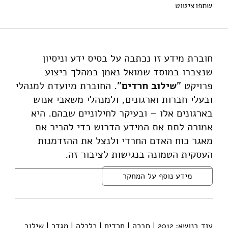
שתפו
ציטוט
זטקובצקי, א׳, וגל, ר׳ (2012). תעסוקת חרדים – חוברת מידע.
מוסד שמואל נאמן.
https://doi.org/10.82514/orthodox-employment-info-
booklet
חוברת מידע זו נכתבה על בסיס ידע וניסיון
שנצברו במוסד שמואל נאמן במהלך ביצוע
פרויקט "
שילוב חרדים
". החוברת מיועדת למנהלי
ובעלי חברות וארגונים, ולמנהלי משאבי אנוש
בארגונים אלו – ובעיקר לחילוניים שבהם. היא
אמורה לתת את המידע הדרוש כדי להכיר את
מאגר כוח האדם החרדי ולנצל את ההזדמנות
העסקית הטמונה בנגישות לציבור זה.
מידע נוסף על המחקר
עוד בנושא:
2012
|
חברה
|
חרדים
|
כלכלה
|
מגדר
|
שילוב