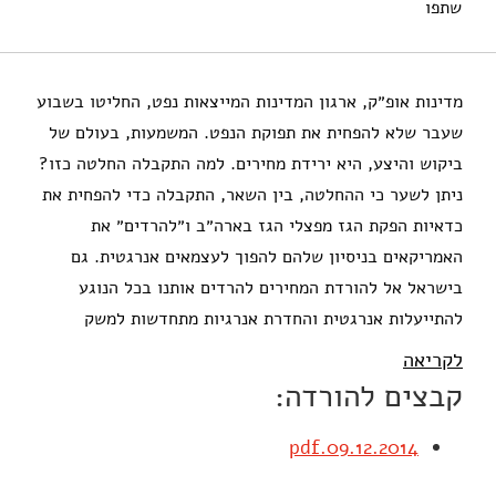
שתפו
אילון, א׳ (2014). שהוזלת הנפט לא תרדים אותנו. מוסד שמואל
נאמן.
מדינות אופ״ק, ארגון המדינות המייצאות נפט, החליטו בשבוע
שעבר שלא להפחית את תפוקת הנפט. המשמעות, בעולם של
ביקוש והיצע, היא ירידת מחירים. למה התקבלה החלטה כזו?
ניתן לשער כי ההחלטה, בין השאר, התקבלה כדי להפחית את
כדאיות הפקת הגז מפצלי הגז בארה״ב ו״להרדים״ את
האמריקאים בניסיון שלהם להפוך לעצמאים אנרגטית. גם
בישראל אל להורדת המחירים להרדים אותנו בכל הנוגע
להתייעלות אנרגטית והחדרת אנרגיות מתחדשות למשק
לקריאה
קבצים להורדה:
09.12.2014.pdf