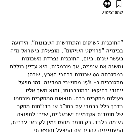
שתפו
ציטוט
כרמון, נ׳ (1989). שיקום שכונות בישראל – הערכת תוצאות. מוסד
שמואל נאמן.
https://doi.org/10.82514/neighborhood-renewal-israel-
evaluation-results
"התוכנית לשיקום והתחדשות השכונות", הידועה
בכינויה "פרויקט השיקום", מופעלת בישראל מזה
כעשר שנים. כיום, התוכנית נפרדת משכונות
ומשנה את אופייה, אך פורמלית, היא עדיין כוללת
במסגרתה 90 שכונות ברחבי הארץ, שבהן
מתגוררים כ- 15% מתושבי המדינה. זהו מפעל
ייחודי בהיקפו ובמורכבותו, והוא משך אליו
פעילות מחקרית רבה. תוצאות המחקרים פורסמו
בדרך כלל בכתבי עת בחו"ל או בדו"חות מחקר
של מוסדות אקדמיים ישראליים, שזכו לתפוצה
זעומה בלבד. רק חומר מועט זמין לקוראי עברית,
המעוניינים להכיר את המפעל ותוצאותיו