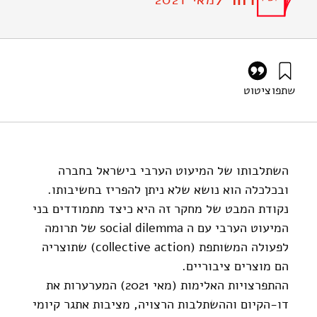
דוח /
שתפו
ציטוט
אדרס, א׳ (2021). השתתפות חברי המיעוט הערבי, בפעולה
משותפת לייצור מוצרים ציבוריים בחברה הישראלית הכללית.
מוסד שמואל נאמן.
https://doi.org/10.82514/mca
השתלבותו של המיעוט הערבי בישראל בחברה
ובכלכלה הוא נושא שלא ניתן להפריז בחשיבותו.
נקודת המבט של מחקר זה היא כיצד מתמודדים בני
המיעוט הערבי עם ה social dilemma של תרומה
לפעולה המשותפת (collective action) שתוצריה
הם מוצרים ציבוריים.
ההתפרצויות האלימות (מאי 2021) המערערות את
דו-הקיום וההשתלבות הרצויה, מציבות אתגר קיומי