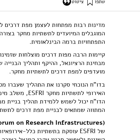
שתפו
ציטוט
גץ, ד׳, גלעד, ו׳, זלמנוביץ, ב׳, וכץ-שחם, א׳ (2013). משלב מיפוי תשתיות מחקר ועד מפת דרכים – סקירה על 
nfrastructures-israel-review
מדינות רבות מפתחות לעצמן מפת דרכים ל
המוגבלים המיועדים לתשתיות מחקר בצורה
התפתחויות ברמה הבינלאומית.
קיימות הרבה מפות דרכים מוצלחות שזמינות
מבחינת הרציונאל, ההיקף ותהליך הבנייה של
מועדפים למפת דרכים לתשתיות מחקר.
בדו"ח הנוכחי סקרנו את התהליך שעברו מספ
האירופי לתשתיות
הדו"ח יכול לשמש ללמידת תהליך בניית מ
המתווה שמתאים לבניית מפת דרכים לתשתי
orum on Research Infrastructures
(ESFRI
של ESFRI עוסקת בתשתיות כלל-אירו