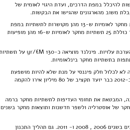
ות להיכלל במפת הדרכים, ועדת היגוי לאומית של
קבלת משוב מהארגונים שהגישו את הבקשות.
מפת הדרכים של פינלנד כוללת 20 תשתיות מחקר לאומיות ש-13 מהן מקושרות לתשתיות במפת
הדרכים של ESFRI ומפת הדרכים של הולנד כוללת 25 תשתיות מחקר לאומיות ש-16 מהן מופיעות
בפינלנד, תהליך בניית מפות הדרכים כלל הערכת עלויות. פינלנד מוציאה כ-yr/€M 130 על תשתי
-2008 הועדה החליטה לא לכלול חלק פיננסי על מנת שלא להיות מושפעת
משיקולים כלכליים בקביעת מפת הדרכים. ב-2012 כבר יועד תקציב של 80 מיליון אירו להקמה
ה, המבטאת את תחומי העדיפות לתשתיות מחקר ברמה
חקר של אוסטרליה ולשפר חדשנות ותוצאות מחקר בשנים
עד כה פורסמו באוסטרליה שלוש מפות דרכים בשנים 2006 , 2008 ו- 2011. גם תהליך התכנון