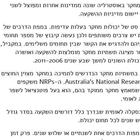
חקר באוסטרליה שונה ממדינות אחרות ומפוצל לשני
יישום מדיניות ההשקעה.
ים של אוסטרליה ב- 2006 כללה סט של יכולות מחקר בעלות עדיפות. במפת הדרכים של
ות יש צרכים משותפים ולכן נעשה קיבוץ של מספר תחומי
יהם ולהדגיש את הקשר שבין תחומים משלימים. במקביל,
שר מציגה תשתיות מחקר מומלצות להשקעה ואושרה
ת תחומי יכולת בתשתיות מחקר הנדרשים לתמיכה במחקר מצוין החוצים
את תחומי העדיפות Australia's National Research Priorities (NRPs). ה-NRPs משקפים
 שמאמץ מחקר ממוקד בהם, הוא בעל פוטנציאל לשפר
 לאומי.
 תחומי יכולת בסקלה לאומית שבדרך כלל דורשים השקעה בסדר גודל
מפות הדרכים אחת לשנתיים או שלוש שנים. פרק זמן