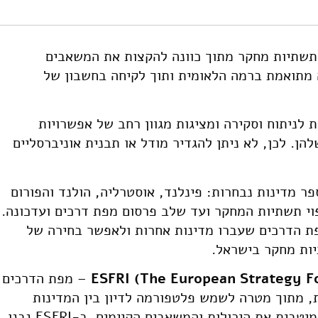
נסיונן של מדינות נבחרות. מוסד שמואל נאמן.
https://doi.org/10.82514/mapping-national-research-i
תשתיות מחקר מתוך כוונה להקצות את המשאבים
 מתואמת ברמה הלאומית ותוך לקיחה בחשבון של
 לניתוח וסקירה ומציגות מגוון רחב של אפשרויות
הן. לכן, לא ניתן להגדיר מודל או תבנית אוניברסליים
ר מדינות נבחרות: פינלנד, אוסטרליה, הולנד והפורום
 מחקר ESFRI, משלב מיפוי תשתיות המחקר ועד שלב פרסום מפת דרכים ועדכונה.
פת הדרכים שעברו מדינות אחרות ולאפשר בחירה של
ות מחקר בישראל.
The European Strategy F
(
– מפת הדרכים
פאיות, מתוך מטרה לשמש פלטפורמה לדיון בין המדינות
השונות ולאפשר תכנון עקבי המנצל בצורה מיטבית את היכולות והמשאבים הקיימים. ב-ESFRI נבנו