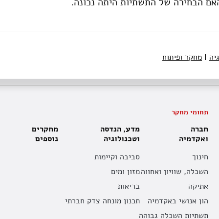
אם הבחירה של התשתיות היתה נכונה.
יה
|
מחקר ופיתוח
תחומי מחקר
חברה
מדע, הנדסה
מחקרים
ואקדמיה
וטכנולוגיה
נוספים
חינוך
סביבה וקיימות
השכלה, שוויון ואחווה
מזון ומים
אתיקה
בריאות
הון אנושי באקדמיה
תכנון מונחה צדק חברתי
תשתיות השכלה גבוהה