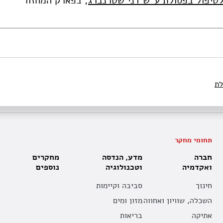
טיפול בפסולת ע"ש דני שטרנברג
, בפארק המחזור
לת
תחומי מחקר
חברה
מדע, הנדסה
מחקרים
ואקדמיה
וטכנולוגיה
נוספים
חינוך
סביבה וקיימות
השכלה, שוויון ואחווה
מזון ומים
אתיקה
בריאות