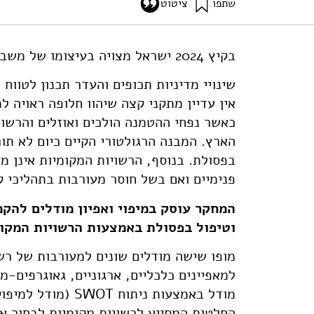
שתפו
ציטוט
אילון, א׳, אלימלך, א׳, וריינגוורץ, י׳ (2024). מיפוי ואפיון מודלים להקמת מתקנים מתקדמים לטיפול בפסולת באמצעות רשויות מקומיות.
s-through-local-authorities
בקיץ 2024 ישראל מצויה בעיצומו של משבר פסולת.
שינויי מדיניות תכופים והעדר תכנון לטווח
אין עדיין מתקני קצה שיהוו חלופה ראויה 
כאשר נפחי ההטמנה הולכים ואוזלים והרשו
הארץ. המבנה הרגולטורי הקיים כיום לא תו
בפסולת. בנוסף, הרשויות המקומיות אינן מ
פנימיים ואם בשל חוסר מעורבות בתהליכי 
המחקר עוסק במיפוי ואפיון מודלים להקמ
וטיפול בפסולת באמצעות הרשויות המקומ
מופו שישה מודלים שונים למעורבות של רש
למאפיינים כלכליים, ארגוניים, גאוגרפים-מר
מודל באמצעות ניתו
החלטות המסייע לרשויות מקומיות לבחור את