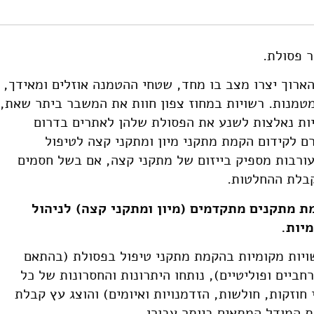
 מוסד שמואל נאמן.
.82514/mapping-and-characterization-of-models-of-waste-facilitie
 הארוך יצרו מצב בו מחד, שטחי ההטמנה אוזלים ומאידך,
למטמנות. רשויות במחוז צפון חוות את המשבר ביתר שאת,
יות נאלצות לשנע את הפסולת שלהן לאתרים בדרום
רם לקידום הקמת מתקני מיון ומתקני קצה לטיפול
עורבות מספיק בייזום של מתקני קצה, אם בשל חסמים
קבלת ההחלטות.
ת מתקנים מתקדמים (מיון ומתקני קצה) לניהול
יות.
ויות מקומיות בהקמת מתקני טיפול בפסולת (בהתאם
חביים ופוליטיים), נותחו היתרונות והחסרונות של כל
ח SWOT (מודל למיפוי חוזקות, חולשות, הזדמנויות ואיומים) והוצג עץ קבלת
 המודל המתאים ביותר עבורן.