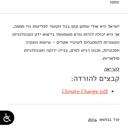
שתפו
אילון, א׳ (2014). למנף את שינויי האקלים. מוסד שמואל נאמן.
ישראל היא אולי שחקן קטן בכל הקשור לפליטות גזי חממה,
אך היא יכולה להיות גורם משמעותי בייצוא ידע וטכנולוגיות
הקשורות להסתגלות לשינויי אקלים – שיטות השקיה
חסכוניות, תכנון רגיש למים, בנייה ירוקה וטכנולוגיות
סולאריות.
לקריאה
קבצים להורדה:
Climate Change.pdf
עוד בנושא:
2014