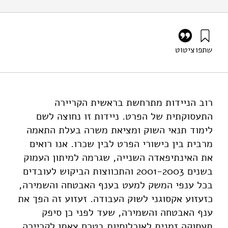
שתפו
ציטוט
רומנוב, ד׳ (2010). האם יציבות תעסוקתית בתחילת הקריירה
טובה עבור המשכה? לקחים מענף אבטחה ושמירה. מוסד שמואל
נאמן.
https://doi.org/10.82514/job-stability-beginning-career-
רוב הניידות מתרחשת בראשית הקריירה
job-stability-later
התעסוקתית של הפרט. ניידות זו נחוצה לשם
לימוד תנאי השוק ומציאת משרה בעלת התאמה
מרבית בין כישורי הפרט לבין שכרו. אנו רואים
את האינתיפאדה השנייה, שגרמה למיתון העמוק
בשנים 2001-2003 והתכווצות הביקוש לעובדים
בכל ענפי המשק למעט בענף האבטחה והשמירה,
כזעזוע אקסוגני לשוק העבודה. זעזוע זה הפך את
ענף האבטחה והשמירה, שעד לפני כן סיפק
תעסוקה זמנית לאוכלוסיות בטרם צאתן לקריירה