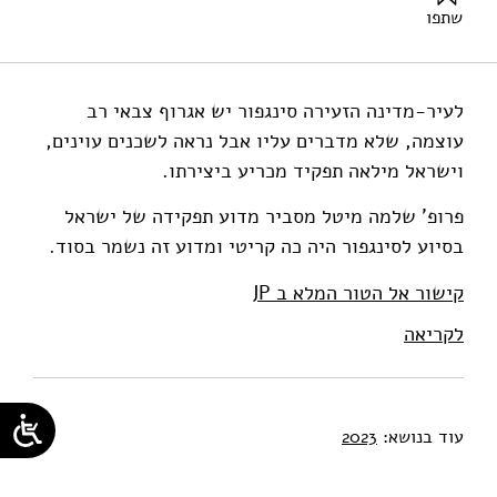
שתפו
מי-טל, ש׳ (2023). ישראל-סינגפור: רומן עמוק, אפל וסודי. מוסד
שמואל נאמן.
לעיר-מדינה הזעירה סינגפור יש אגרוף צבאי רב
עוצמה, שלא מדברים עליו אבל נראה לשכנים עוינים,
וישראל מילאה תפקיד מכריע ביצירתו.
פרופ' שלמה מיטל מסביר מדוע תפקידה של ישראל
בסיוע לסינגפור היה כה קריטי ומדוע זה נשמר בסוד.
קישור אל הטור המלא ב JP
לקריאה
עוד בנושא:
2023