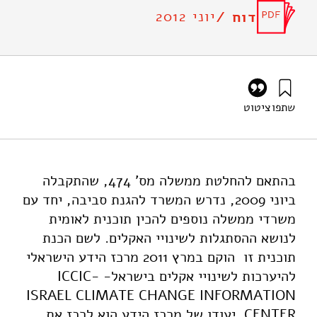
יוני 2012
דוח /
שתפו
ציטוט
שכטר, מ׳, סופר, א׳, פלטניק, ר׳, קותיאל, ח׳, קליאוט, נ׳, גרין,
מ׳, שטרנברג, מ׳, קפלוטו, ג׳ י׳, ואילון, א׳ (2012). מדיניות
הסתגלותה של ישראל לשינוי האקלים – דו"ח מס' 1 – תקציר
מנהלים. מוסד שמואל נאמן.
בהתאם להחלטת ממשלה מס' 474, שהתקבלה
https://doi.org/10.82514/israel-adaptation-climate-
ביוני 2009, נדרש המשרד להגנת סביבה, יחד עם
change-policy-iccic-1report-summary
משרדי ממשלה נוספים להכין תוכנית לאומית
לנושא ההסתגלות לשינויי האקלים. לשם הכנת
תוכנית זו הוקם במרץ 2011 מרכז הידע הישראלי
להיערכות לשינויי אקלים בישראל- ICCIC-
ISRAEL CLIMATE CHANGE INFORMATION
CENTER. יעודו של מרכז הידע הוא לרכז את