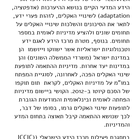
הידע המדעי הקיים בנושא ההיערכות (אדפטציה,
adaptation) לשינויי האקלים, לזהות פערי ידע,
לתאר את הסיכונים והשלכות שינויי האקלים על
תחומים שונים ולהציע מדיניות לאומית במספר
תחומים. בנוסף, מטרת מרכז הידע לאגם ידע
וטכנולוגיות ישראליות אשר ישווקו וייושמו הן
במדינת ישראל (משרדי הממשלה השונים) והן
במדינות יעד אחרות. מדיניות ההתאמה לתופעת
שינוי האקלים הפכה, לאחרונה, לסוגיית המפתח
במו"מ על מדיניות האקלים, לקראת תום תוקפו
של הסכם קיוטו ב-2012. הקושי ביישום מדיניות
הפחתה לאומית ובינלאומית והמודעות הגוברת
לתופעות שינוי האקלים גרמו, בסופו של דבר,
לכך שנושא ההתאמה קיבל תאוצה בתחום המדע
והמדיניות.
במסגרת פעילות מרכז הידע הישראלי ((ICCIC