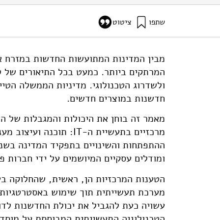
שתפו
ציטוט
ברזניץ, ד׳ (2004). חידושים וגבולות הסמכות הממשלית : מחקר ופיתוח ומדיניות תעשייתית בטייוואן בתכנון מעגלים משולבים ותוכנה. (STE-WP-21-2004). מוסד שמואל נאמן.
514/innovation-limits-state-power-ste-wp-21-2004
המרתקים ביותר. כמעט בכל התיאורים של טי
ולשדרוג הטכנולוגי. מדיניות הממשלה הטיי
חדשנות במוצרים חדשים.
מאמר זה בוחן את היכולות והמגבלות של המ
ההתפתחות והשינויים בתפקיד המדינה בשני
ומודלים עסקיים המיושמים על ידי חברות פר
הטענות המרכזיות הן, ראשית, שהחלוקה ב
עשויה כעת להגביל את יכולת החדשנות לדור
הטכנולוגיה התעשייתית המבוססת על מוסדות