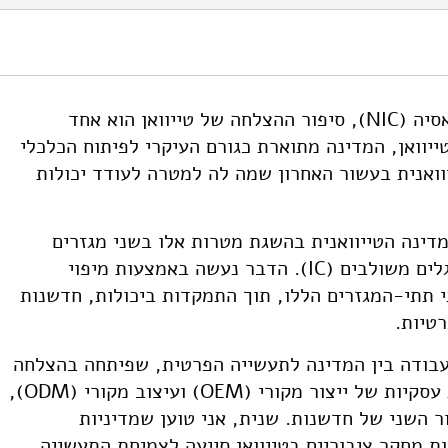
https://doi.org/10.82
מבין המדינות המתועשות החדשות במזרח אסיה (NIC), סיפור ההצלחה של טייוואן הוא אחד
יוואן, המדינה מתוארת כגורם העיקרי לפיתוח הכלכלי
וואנית בעשור האחרון שמה לה למטרה לעודד יכולות
דינה הטייוואנית בהשגת מטרות אלו בשני מגזרים
מרכזיים בתעשיית ה-IT: תוכנה ועיצוב מעגלים משולבים (IC). הדבר נעשה באמצעות מיפוי
 תתי-המגזרים הללו, תוך התמקדות ביכולות, חדשנות
טיות.
עבודה בין המדינה לתעשייה הפרטית, שפיתחה בהצלחה
מערכת תעשייתית תוך שימוש באסטרטגיות עסקיות של ייצור מקורי (OEM) ועיצוב מקורי (ODM),
 השני של חדשנות. שנית, אני טוען שמדיניות
 מחקר ציבוריים בטייוואן סייעה לצמיחת התעשייה