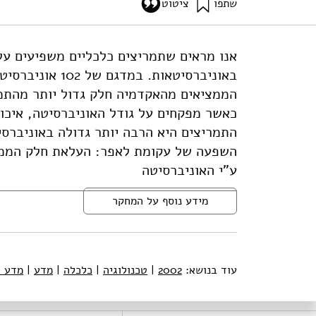
שתפו
ציטוט
נאמן.
אנו מראים שתמריצים כלכליים משפיעים ע
/incentives-invention-universities-ste-wp-18-2003
באוניברסיטאות.
הממציאים מהאקדמיה חלק גדול יותר מהתמלו
כאשר מפקחים על גודל האוניברסיטה, איכות
התמריצים היא הרבה יותר גדולה באוניברס
השפעה של עקומת לאפר: העלאת חלק הממצ
ע"י האוניברסיטה
מידע נוסף על המחקר
עוד בנושא:
2002
|
טכנולוגיה
|
כלכלה
|
מדע
|
מדע ו