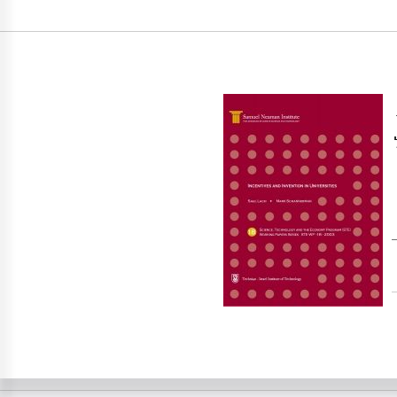
שנקרמן, מ׳, ולאך, ש׳ (2002). תמריצים וחידושים באוניברסיטאות, מדע, טכנולוגיה והתוכנית הכלכלית (STE) – סדרת מאמרים מרוכזים ושימושיים (STE-WP-18-2003). מוסד שמואל