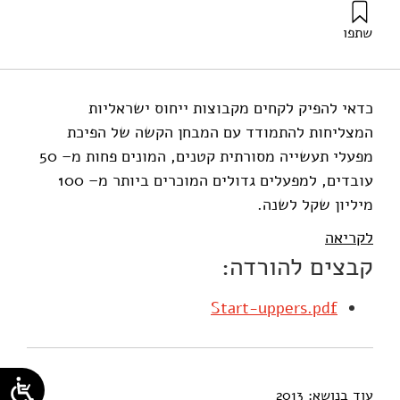
שתפו
שלגי, ג׳ (2013). איך הופכים מפעל קטן להצלחה גדולה. מוסד
שמואל נאמן.
כדאי להפיק לקחים מקבוצות ייחוס ישראליות
המצליחות להתמודד עם המבחן הקשה של הפיכת
מפעלי תעשייה מסורתית קטנים, המונים פחות מ– 50
עובדים, למפעלים גדולים המוכרים ביותר מ– 100
מיליון שקל לשנה.
לקריאה
קבצים להורדה:
Start-uppers.pdf
עוד בנושא:
2013