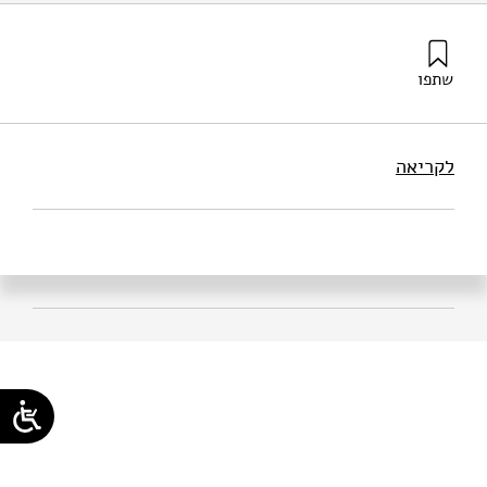
שתפו
אילון, א׳ (2025). עדיין לא מאוחר: איך תוכנית אחת יכולה להציל
מיליוני ילדים רעבים. מוסד שמואל נאמן.
לקריאה