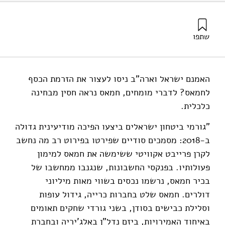
שתפו
מי-טל, ש׳ (2024). המיליארדים ספוגי הדם של חמאס: איך ארגון
הטרור נשאר עשיר?. מוסד שמואל נאמן.
האמנם ישראל וארה"ב ניסו לעצור את הזרמת הכסף
לחמאס? לדברי מומחים, חמאס נראה חסין מבחינה
כלכלית.
"גורמי ביטחון ישראלים ביצעו הפיכה מודיעינית גדולה
ב-2018: מסמכים סודיים שפירטו בפירוט רב מה נחשב
לקרן פרייבט אקוויטי ששימשה את חמאס למימון
פעולותיו. בפנקסי החשבונות, שנגנבו ממחשבו של
בכיר חמאס, נרשמו נכסים בשווי מאות מיליוני
דולרים. חמאס שלט בחברות כרייה, גידול עופות
וסלילת כבישים בסודן, בשני גורדי שחקים תאומים
באיחוד האמירויות, ביזם נדל"ן באלג'יריה ובחברת