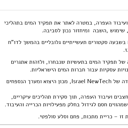
https://doi.org/10.82514/global-challenges-water-indu
ועיבוד העפרה, במטרה לאתר את תפקיד המים בתהליכי
 שימוש ,השבה ומיחזור נכון לסביבה.
 בשבעה סקטורים תעשייתיים גלובליים בהמשך לדו"ח
.
ל תפקיד המים בתעשיות שנבחרו, ולזהות אתגרים
ויות עסקיות עבור חברות המים הישראליות.
עבודה זו תהווה בסיס חשוב לתוכניות העבודה של Israel NewTech, מכון היצוא ומערך הנספחים
צבים ועיבוד העפרה, תוך סקירת תהליכים עיקריים,
מהווים חסם לגידול בחלק מפעילויות הכרייה והעיבוד.
זו – כריית מתכות, פחם וסלע סולפטי.