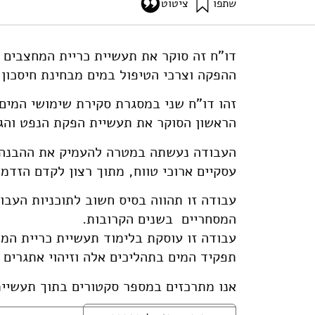
שתפו
ציטוט
פורטונה, ג׳, ופרוינד-קורן, ש׳ (2012). כריית מחצבים בראי אתגרים גלובליים לתעשיות המים – דו"ח שני – סקר ואתגרים. מוסד שמואל נאמן.
stry-mineral-mining-industry
דו"ח זה סוקר את תעשיית כריית המחצבים 
ההפקה וצרכי הטיפול במים מבחינת חיסכון,
זהו דו"ח שני במסגרת סקירת שימושי המים
הראשון הסוקר את תעשיית הפקת הנפט והגז
העבודה נעשתה במטרה להעמיק את ההבנה ש
עסקיים ארוכי טווח, מתוך רצון לקדם הזדמנ
המסחריים בשנים הקרובות.
עבודה זו עוסקת בלימוד תעשיית כריית המח
תפקיד המים בתהליכים אלה וזיהוי אתגרים ש
אנו מתרכזים במספר סקטורים בתוך תעשיית 