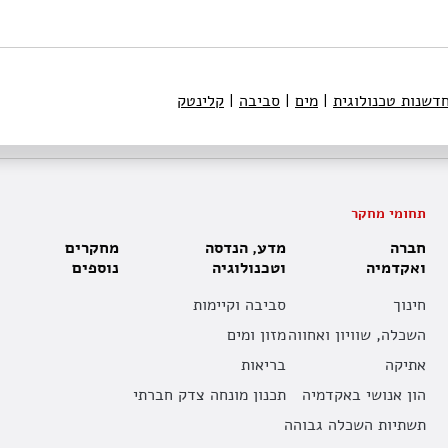
חדשנות טכנולוגית
|
מים
|
סביבה
|
קלינטק
תחומי מחקר
חברה
מדע, הנדסה
מחקרים
ואקדמיה
וטכנולוגיה
נוספים
חינוך
סביבה וקיימות
השכלה, שוויון ואחווה
מזון ומים
אתיקה
בריאות
הון אנושי באקדמיה
תכנון מונחה צדק חברתי
תשתיות השכלה גבוהה