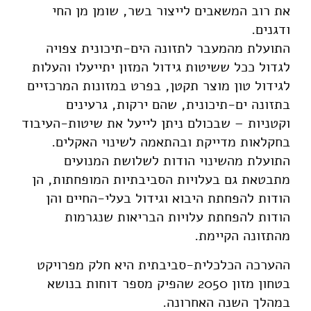
את רוב המשאבים לייצור בשר, שומן מן החי
ודגנים.
התועלת מהמעבר לתזונה הים-תיכונית צפויה
לגדול ככל ששיטות גידול המזון יתייעלו והעלות
לגידול טון מוצר תקטן, בפרט במזונות המרכזיים
בתזונה ים-תיכונית, שהם ירקות, גרעינים
וקטניות – שבכולם ניתן לייעל את שיטות-העיבוד
בחקלאות מדייקת ובהתאמה לשינוי האקלים.
התועלת מהשינוי הודות לשלושת המנועים
מתבטאת גם בעלויות הסביבתיות המופחתות, הן
הודות להפחתת היבוא וגידול בעלי-החיים והן
הודות להפחתת עלויות הבריאות שנגרמות
מהתזונה הקיימת.
ההערכה הכלכלית-סביבתית היא חלק מפרויקט
בטחון מזון 2050 שהפיק מספר דוחות בנושא
במהלך השנה האחרונה.