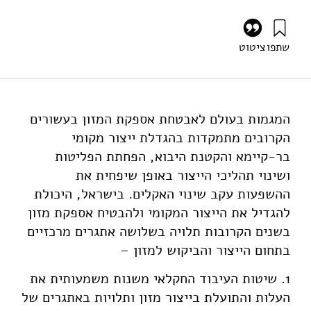
שתפו
ציטוט
רביב, א׳, אילון, א׳, שמעוני, א׳, ציפרפל, ס׳, ושפירא, נ׳ (2025).
ביטחון מזון 2050 – הערכה כלכלית־סביבתית. מוסד שמואל
נאמן.
https://doi.org/10.82514/food-security-2050-economic-
המגמות בעולם לאבטחת אספקת המזון בעשורים
environmental-assessment
הקרובים מתמקדות בהגדלת ייצור מקומי
בר-קיימא והקטנת היבוא, הפחתת הפליטות
ושינוי תהליכי הייצור באופן שיפחית את
ההשפעות עקב שינוי האקלים. בישראל, היכולת
להגדיל את הייצור המקומי ולהבטיח אספקת מזון
בשנים הקרובות תלויה בשלושה אתגרים מרכזיים
בתחום הייצור והביקוש למזון –
1. שיטות העיבוד החקלאי משנות משמעותית את
העלות והתועלת בייצור מזון ותלויות באתגרים של