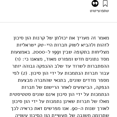
שתפו
ציטוט
יפה, י׳, ובר, ח׳ (2004). האם יכולה קרן הון סיכון לבחור מנצחים
? (STE-WP-23). מוסד שמואל נאמן.
https://doi.org/10.82514/evidence-pre-ipo-survival-
rates-post-ipo-performance-ste-wp-23
מאמר זה מעריך את יכולתן של קרנות הון סיכון
לזהות ולהביא לשוק חברות היי-טק ישראליות
מצליחות בתקופה שבין 1991 ל-2000. באמצעות
מסד נתונים חדש ומפורט מאוד, מצאנו כי: (1)
ההסתברות לשרוד עד שלב ההנפקה גבוהה יותר
עבור חברות הנתמכות על ידי הון סיכון. (2) לפי
מספר מדדים שונים, בתנאי שהחברה מבצעת
הנפקה, הביצועים לאחר הרישום של חברות
הנתמכות על ידי הון סיכון אינם שונים סטטיסטית
מאלו של חברות שאינן נתמכות על ידי הון סיכון
לאורך שנות ה-90. אנו מפרשים זאת כראיה לכך
שתרומה חשובה של תעשיית הון הסיכון עשויה